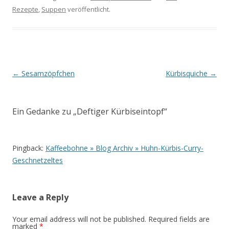
Rezepte
,
Suppen
veröffentlicht.
Beitrags-Navigation
←
Sesamzöpfchen
Kürbisquiche
→
Ein Gedanke zu „
Deftiger Kürbiseintopf
“
Pingback:
Kaffeebohne » Blog Archiv » Huhn-Kürbis-Curry-
Geschnetzeltes
Leave a Reply
Your email address will not be published.
Required fields are
marked
*