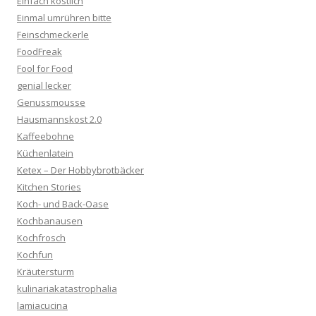
Einfach köstlich
Einmal umrühren bitte
Feinschmeckerle
FoodFreak
Fool for Food
genial lecker
Genussmousse
Hausmannskost 2.0
Kaffeebohne
Küchenlatein
Ketex – Der Hobbybrotbäcker
Kitchen Stories
Koch- und Back-Oase
Kochbanausen
Kochfrosch
Kochfun
Kräutersturm
kulinariakatastrophalia
lamiacucina