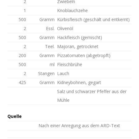
2
Zwiebeln
1
Knoblauchzehe
500
Gramm
Kürbisfleisch (geschält und entkernt)
2
Essl.
Olivenöl
500
Gramm
Hackfleisch (gemischt)
2
Teel.
Majoran, getrocknet
200
Gramm
Pizzatomaten (abgetropft)
500
ml
Fleischbrühe
2
Stangen
Lauch
425
Gramm
Kidneybohnen, gegart
Salz und schwarzer Pfeffer aus der
Mühle
Quelle
Nach einer Anregung aus dem ARD-Text