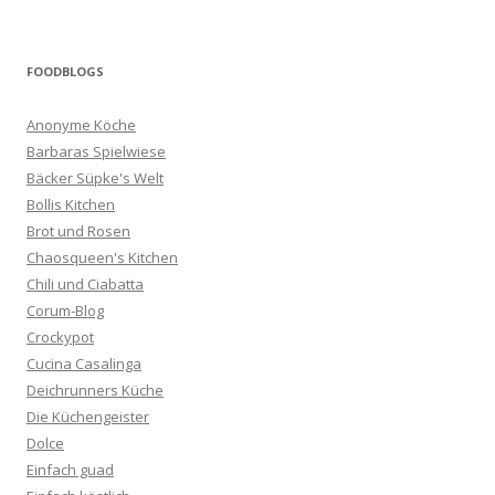
FOODBLOGS
Anonyme Köche
Barbaras Spielwiese
Bäcker Süpke's Welt
Bollis Kitchen
Brot und Rosen
Chaosqueen's Kitchen
Chili und Ciabatta
Corum-Blog
Crockypot
Cucina Casalinga
Deichrunners Küche
Die Küchengeister
Dolce
Einfach guad