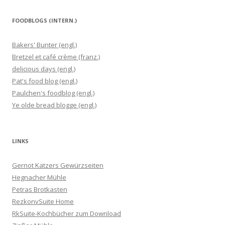
FOODBLOGS (INTERN.)
Bakers' Bunter (engl.)
Bretzel et café crème (franz.)
delicious days (engl.)
Pat's food blog (engl.)
Paulchen's foodblog (engl.)
Ye olde bread blogge (engl.)
LINKS
Gernot Katzers Gewürzseiten
Hegnacher Mühle
Petras Brotkasten
RezkonvSuite Home
RkSuite-Kochbücher zum Download