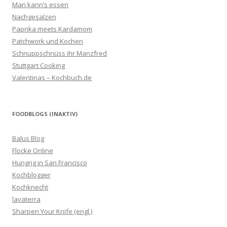
Man kann’s essen
Nachgesalzen
Paprika meets Kardamom
Patchwork und Kochen
Schnuppschnüss ihr Manzfred
Stuttgart Cooking
Valentinas – Kochbuch.de
FOODBLOGS (INAKTIV)
Balus Blog
Flocke Online
Hungrig in San Francisco
Kochblogger
Kochknecht
lavaterra
Sharpen Your Knife (engl.)