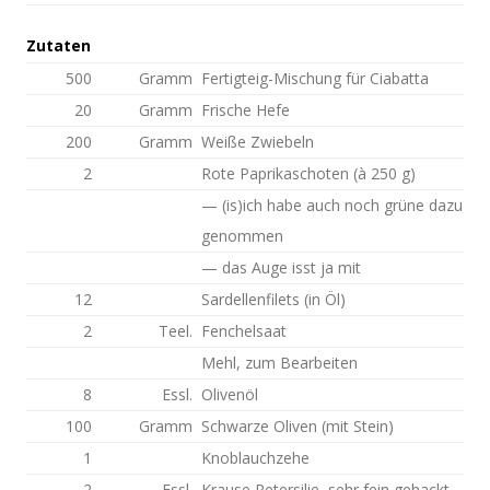
Zutaten
500
Gramm
Fertigteig-Mischung für Ciabatta
20
Gramm
Frische Hefe
200
Gramm
Weiße Zwiebeln
2
Rote Paprikaschoten (à 250 g)
— (is)ich habe auch noch grüne dazu
genommen
— das Auge isst ja mit
12
Sardellenfilets (in Öl)
2
Teel.
Fenchelsaat
Mehl, zum Bearbeiten
8
Essl.
Olivenöl
100
Gramm
Schwarze Oliven (mit Stein)
1
Knoblauchzehe
2
Essl.
Krause Petersilie, sehr fein gehackt