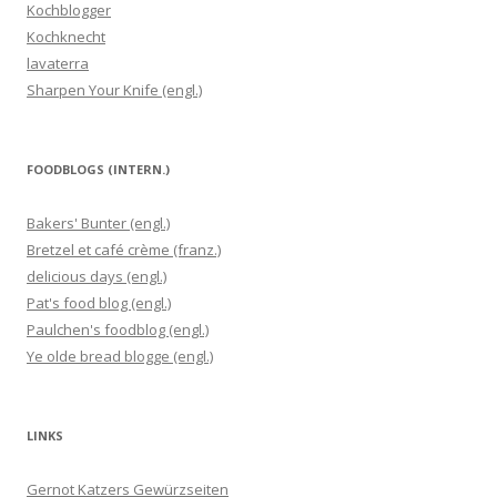
Kochblogger
Kochknecht
lavaterra
Sharpen Your Knife (engl.)
FOODBLOGS (INTERN.)
Bakers' Bunter (engl.)
Bretzel et café crème (franz.)
delicious days (engl.)
Pat's food blog (engl.)
Paulchen's foodblog (engl.)
Ye olde bread blogge (engl.)
LINKS
Gernot Katzers Gewürzseiten