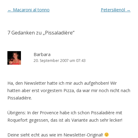
Beitrags-Navigation
←
Macaroni al tonno
Petersilienöl
→
7 Gedanken zu „
Pissaladière
“
Barbara
20. September 2007 um 07:43
Ha, den Newsletter hatte ich mir auch aufgehoben! Wir
hatten aber erst vorgestern Pizza, da war mir noch nicht nach
Pissaladière.
Übrigens: In der Provence habe ich schon Pissaladière mit
Roquefort gegessen, das ist als Variante auch sehr lecker!
Deine sieht echt aus wie im Newsletter-Original!