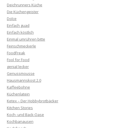
Deichrunners Küche
Die Küchengeister
Dolce
Einfach guad
Einfach köstlich
Einmal umrühren bitte
Feinschmeckerle
FoodFreak
Fool for Food
genial lecker
Genussmousse
Hausmannskost 2.0
Kaffeebohne
Küchenlatein
Ketex – Der Hobbybrotbäcker
Kitchen Stories
Koch- und Back-Oase
Kochbanausen