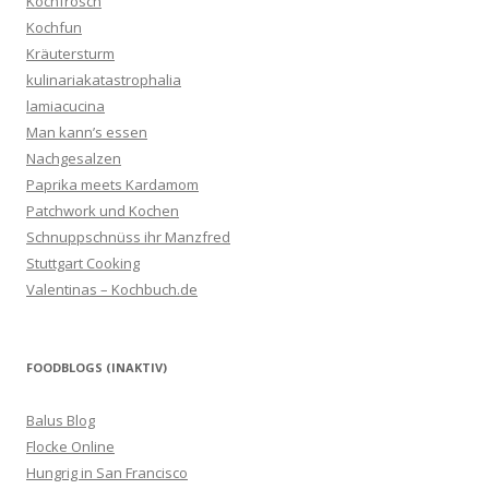
Kochfrosch
Kochfun
Kräutersturm
kulinariakatastrophalia
lamiacucina
Man kann’s essen
Nachgesalzen
Paprika meets Kardamom
Patchwork und Kochen
Schnuppschnüss ihr Manzfred
Stuttgart Cooking
Valentinas – Kochbuch.de
FOODBLOGS (INAKTIV)
Balus Blog
Flocke Online
Hungrig in San Francisco